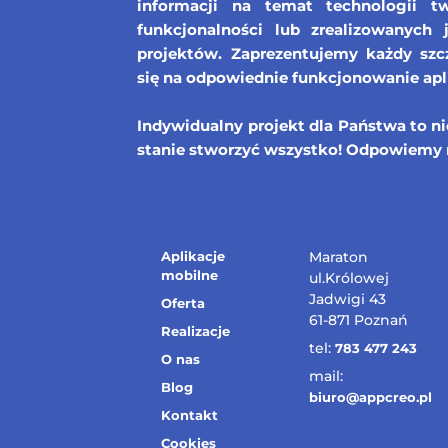
informacji na temat technologii tw
funkcjonalności lub zrealizowanych 
projektów. Zaprezentujemy każdy szcz
się na odpowiednie funkcjonowanie apl
Indywidualny projekt dla Państwa to n
stanie stworzyć wszystko! Odpowiemy 
Aplikacje
Maraton
mobilne
ul.Królowej
Jadwigi 43
Oferta
61-871 Poznań
Realizacje
tel:
783 477 243
O nas
mail:
Blog
biuro@appcreo.pl
Kontakt
Cookies