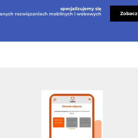
specjalizujemy się
Zobacz 
nych rozwiązaniach mobilnych i webowych
O Nas