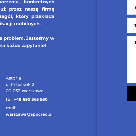
orzenia, konkretnych
już przez naszą firmę
egół, który przekłada
ikacji mobilnych.
ie problem. Jesteśmy w
na każde zapytanie!
Astoria
ul.Przeskok 2
00-032 Warszawa
tel:
+48 690 365 950
mail:
warszawa@appcreo.pl