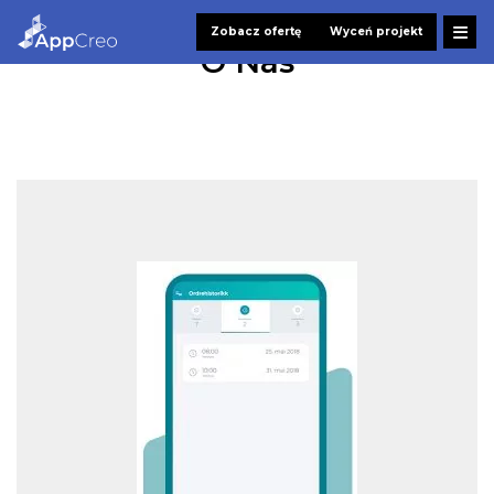
Zobacz ofertę
Wyceń projekt
O Nas