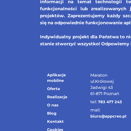
informacji na temat technologii tw
funkcjonalności lub zrealizowanych 
projektów. Zaprezentujemy każdy szcz
się na odpowiednie funkcjonowanie apl
Indywidualny projekt dla Państwa to n
stanie stworzyć wszystko! Odpowiemy 
Aplikacje
Maraton
mobilne
ul.Królowej
Jadwigi 43
Oferta
61-871 Poznań
Realizacje
tel:
783 477 243
O nas
mail:
Blog
biuro@appcreo.pl
Kontakt
Cookies