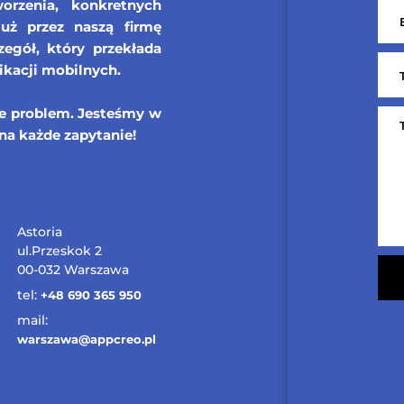
orzenia, konkretnych
już przez naszą firmę
egół, który przekłada
ikacji mobilnych.
ie problem. Jesteśmy w
na każde zapytanie!
Astoria
ul.Przeskok 2
00-032 Warszawa
tel:
+48 690 365 950
mail:
warszawa@appcreo.pl