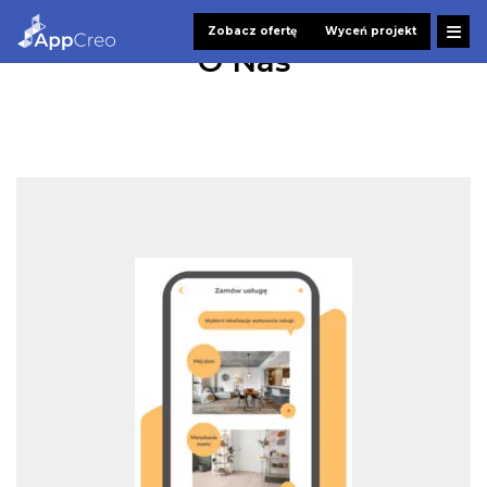
Zobacz ofertę
Wyceń projekt
O Nas