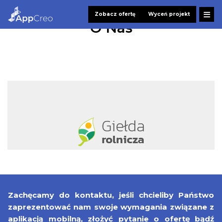
Zobacz ofertę
Wyceń projekt
O Nas
Zachęcamy do kontaktu, jeśli chcieliby Państwo
zaprezentować nam swoje wymagania związane z
aplikacją mobilną, złożyć pytanie o ofertę bądź