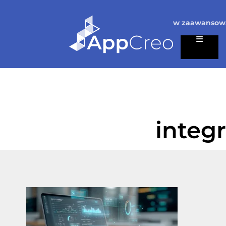
w zaawansowa
integ