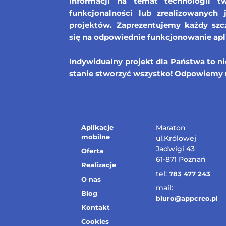
informacji na temat technologii tw
funkcjonalności lub zrealizowanych 
projektów. Zaprezentujemy każdy szcz
się na odpowiednie funkcjonowanie apl
Indywidualny projekt dla Państwa to n
stanie stworzyć wszystko! Odpowiemy 
Aplikacje
Maraton
mobilne
ul.Królowej
Jadwigi 43
Oferta
61-871 Poznań
Realizacje
tel:
783 477 243
O nas
mail:
Blog
biuro@appcreo.pl
Kontakt
Cookies