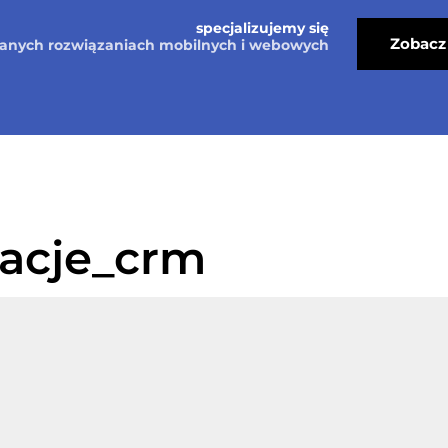
specjalizujemy się
Zobacz 
nych rozwiązaniach mobilnych i webowych
Blog
racje_crm