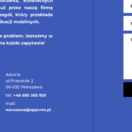
orzenia, konkretnych
już przez naszą firmę
egół, który przekłada
ikacji mobilnych.
ie problem. Jesteśmy w
na każde zapytanie!
Astoria
ul.Przeskok 2
00-032 Warszawa
tel:
+48 690 365 950
mail:
warszawa@appcreo.pl